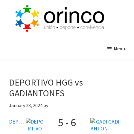
Skip
Skip
to
to
main
primary
content
sidebar
ORINCO
Ligas
FUTBOL
Menu
de
7,
Guaymas,
Futbol
Sonora
7,
Cajas
DEPORTIVO HGG vs
de
GADIANTONES
Bateo
y
January 28, 2024
by
Eventos
5
-
6
DEPORTIVO HGG
GADIANTONES