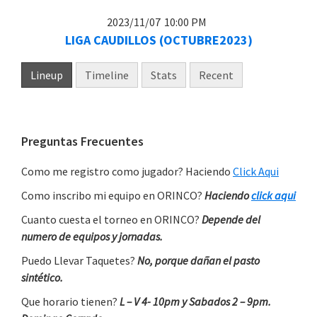
2023/11/07
10:00 PM
LIGA CAUDILLOS (OCTUBRE2023)
Lineup
Timeline
Stats
Recent
Primary
Preguntas Frecuentes
Sidebar
Como me registro como jugador? Haciendo
Click Aqui
Como inscribo mi equipo en ORINCO?
Haciendo
click aqui
Cuanto cuesta el torneo en ORINCO?
Depende del
numero de equipos y jornadas.
Puedo Llevar Taquetes?
No, porque dañan el pasto
sintético.
Que horario tienen?
L – V 4- 10pm y Sabados 2 – 9pm.