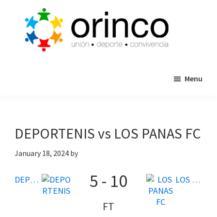
Skip
Skip
to
to
main
primary
content
sidebar
ORINCO
Ligas
FUTBOL
Menu
de
7,
Guaymas,
Futbol
Sonora
7,
Cajas
DEPORTENIS vs LOS PANAS FC
de
Bateo
January 18, 2024
by
y
5
-
10
Eventos
DEPORTENIS
LOS PANAS FC
FT