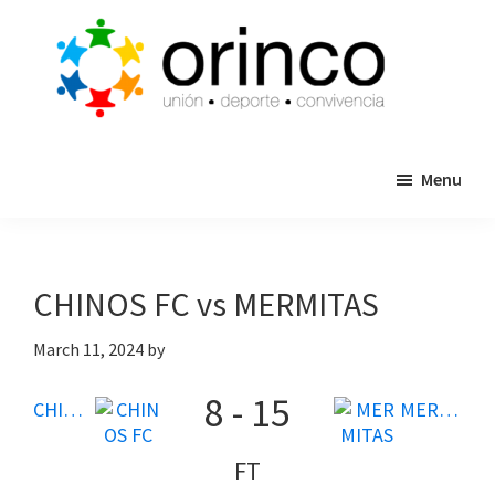
Skip
Skip
to
to
main
primary
content
sidebar
ORINCO
Ligas
FUTBOL
Menu
de
7,
Guaymas,
Futbol
Sonora
7,
Cajas
CHINOS FC vs MERMITAS
de
Bateo
March 11, 2024
by
y
8
-
15
Eventos
CHINOS FC
MERMITAS
FT