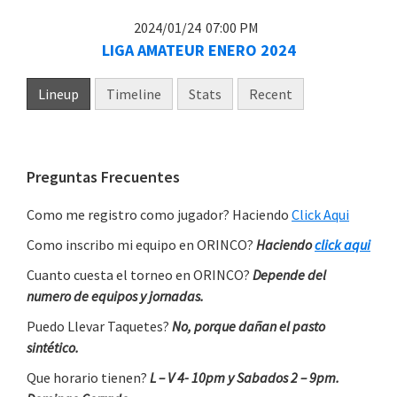
2024/01/24
07:00 PM
LIGA AMATEUR ENERO 2024
Lineup
Timeline
Stats
Recent
Primary
Preguntas Frecuentes
Sidebar
Como me registro como jugador? Haciendo
Click Aqui
Como inscribo mi equipo en ORINCO?
Haciendo
click aqui
Cuanto cuesta el torneo en ORINCO?
Depende del
numero de equipos y jornadas.
Puedo Llevar Taquetes?
No, porque dañan el pasto
sintético.
Que horario tienen?
L – V 4- 10pm y Sabados 2 – 9pm.