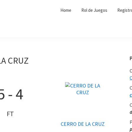
Home
Rol de Juegos
Registr
LA CRUZ
C
C
5
-
4
C
c
C
d
FT
P
CERRO DE LA CRUZ
p