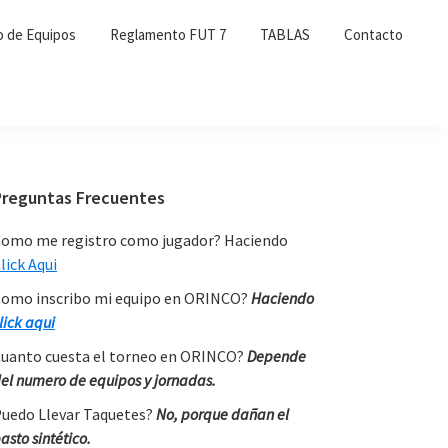
o de Equipos
Reglamento FUT 7
TABLAS
Contacto
Primary
Preguntas Frecuentes
Sidebar
omo me registro como jugador? Haciendo
lick Aqui
omo inscribo mi equipo en ORINCO?
Haciendo
lick aqui
uanto cuesta el torneo en ORINCO?
Depende
el numero de equipos y jornadas.
uedo Llevar Taquetes?
No, porque dañan el
asto sintético.