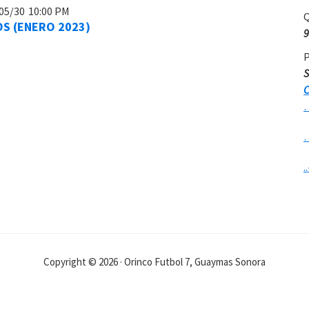
05/30
10:00 PM
Q
S (ENERO 2023)
9
P
S
C
..
Copyright © 2026 · Orinco Futbol 7, Guaymas Sonora