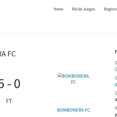
Home
Rol de Juegos
Registr
A FC
C
C
5
-
0
C
c
C
d
FT
P
BOMBONERA FC
p