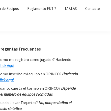
o de Equipos
Reglamento FUT 7
TABLAS
Contacto
Primary
Preguntas Frecuentes
Sidebar
omo me registro como jugador? Haciendo
lick Aqui
omo inscribo mi equipo en ORINCO?
Haciendo
lick aqui
uanto cuesta el torneo en ORINCO?
Depende
el numero de equipos y jornadas.
uedo Llevar Taquetes?
No, porque dañan el
asto sintético.