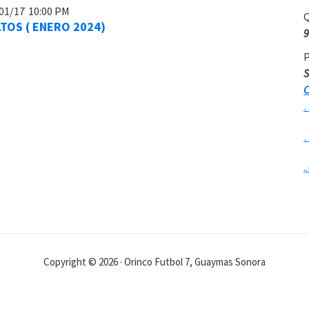
01/17
10:00 PM
Q
TOS ( ENERO 2024)
9
P
S
C
..
Copyright © 2026 · Orinco Futbol 7, Guaymas Sonora