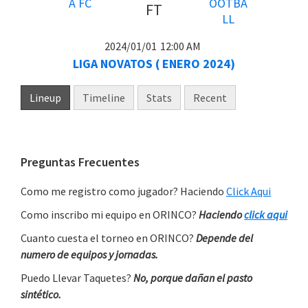
FT
2024/01/01
12:00 AM
LIGA NOVATOS ( ENERO 2024)
Lineup
Timeline
Stats
Recent
Primary
Preguntas Frecuentes
Sidebar
Como me registro como jugador? Haciendo
Click Aqui
Como inscribo mi equipo en ORINCO?
Haciendo
click aqui
Cuanto cuesta el torneo en ORINCO?
Depende del
numero de equipos y jornadas.
Puedo Llevar Taquetes?
No, porque dañan el pasto
sintético.