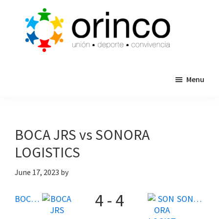
Skip
Skip
to
to
main
primary
content
sidebar
ORINCO
Ligas
FUTBOL
Menu
de
7,
Guaymas,
Futbol
Sonora
7,
Cajas
BOCA JRS vs SONORA
de
LOGISTICS
Bateo
y
June 17, 2023
by
Eventos
4
-
4
BOCA JRS
SONORA LOGISTICS