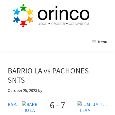
Skip
Skip
to
to
main
primary
content
sidebar
ORINCO
Ligas
FUTBOL
Menu
de
7,
Guaymas,
Futbol
Sonora
7,
Cajas
BARRIO LA vs PACHONES
de
SNTS
Bateo
y
October 25, 2023
by
Eventos
6
-
7
BARRIO LA
JM TEAM