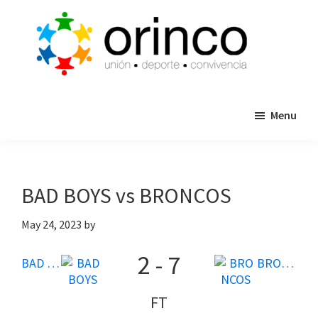
Skip
Skip
to
to
main
primary
content
sidebar
ORINCO
Ligas
FUTBOL
Menu
de
7,
Guaymas,
Futbol
Sonora
7,
Cajas
BAD BOYS vs BRONCOS
de
Bateo
May 24, 2023
by
y
2
-
7
Eventos
BAD BOYS
BRONCOS
FT