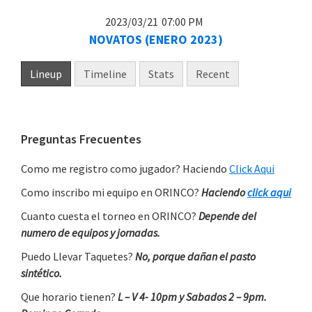
2023/03/21
07:00 PM
NOVATOS (ENERO 2023)
Lineup
Timeline
Stats
Recent
Primary
Preguntas Frecuentes
Sidebar
Como me registro como jugador? Haciendo
Click Aqui
Como inscribo mi equipo en ORINCO?
Haciendo
click aqui
Cuanto cuesta el torneo en ORINCO?
Depende del
numero de equipos y jornadas.
Puedo Llevar Taquetes?
No, porque dañan el pasto
sintético.
Que horario tienen?
L – V 4- 10pm y Sabados 2 – 9pm.