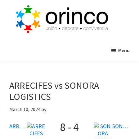
Skip
Skip
to
to
main
primary
content
sidebar
ORINCO
Ligas
FUTBOL
Menu
de
7,
Guaymas,
Futbol
Sonora
7,
Cajas
ARRECIFES vs SONORA
de
LOGISTICS
Bateo
y
March 10, 2024
by
Eventos
8
-
4
ARRECIFES
SONORA LOGISTICS