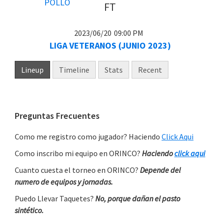
FT
2023/06/20
09:00 PM
LIGA VETERANOS (JUNIO 2023)
Lineup
Timeline
Stats
Recent
Primary
Preguntas Frecuentes
Sidebar
Como me registro como jugador? Haciendo
Click Aqui
Como inscribo mi equipo en ORINCO?
Haciendo
click aqui
Cuanto cuesta el torneo en ORINCO?
Depende del
numero de equipos y jornadas.
Puedo Llevar Taquetes?
No, porque dañan el pasto
sintético.