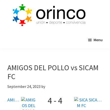
Skip
Skip
to
to
main
primary
content
sidebar
ORINCO
Ligas
FUTBOL
Menu
de
7,
Guaymas,
Futbol
Sonora
7,
Cajas
AMIGOS DEL POLLO vs SICAM
de
FC
Bateo
y
September 24, 2023
by
Eventos
4
-
4
AMIGOS DEL POLLO
SICAM FC