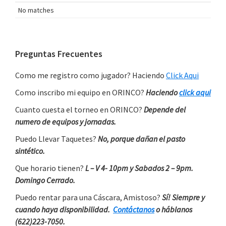
No matches
Primary
Preguntas Frecuentes
Sidebar
Como me registro como jugador? Haciendo
Click Aqui
Como inscribo mi equipo en ORINCO?
Haciendo
click aqui
Cuanto cuesta el torneo en ORINCO?
Depende del
numero de equipos y jornadas.
Puedo Llevar Taquetes?
No, porque dañan el pasto
sintético.
Que horario tienen?
L – V 4- 10pm y Sabados 2 – 9pm.
Domingo Cerrado.
Puedo rentar para una Cáscara, Amistoso?
Sí! Siempre y
cuando haya disponibilidad.
Contáctanos
o háblanos
(622)223-7050.