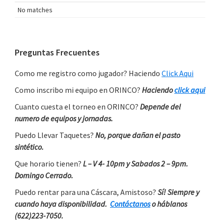
No matches
Primary
Preguntas Frecuentes
Sidebar
Como me registro como jugador? Haciendo
Click Aqui
Como inscribo mi equipo en ORINCO?
Haciendo
click aqui
Cuanto cuesta el torneo en ORINCO?
Depende del
numero de equipos y jornadas.
Puedo Llevar Taquetes?
No, porque dañan el pasto
sintético.
Que horario tienen?
L – V 4- 10pm y Sabados 2 – 9pm.
Domingo Cerrado.
Puedo rentar para una Cáscara, Amistoso?
Sí! Siempre y
cuando haya disponibilidad.
Contáctanos
o háblanos
(622)223-7050.