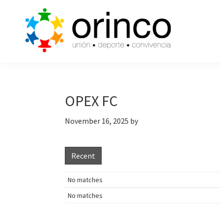
Skip
Skip
Skip
to
to
to
primary
main
primary
navigation
content
sidebar
ORINCO
Ligas
FUTBOL
de
7,
Guaymas,
Futbol
OPEX FC
Sonora
7,
November 16, 2025
by
Cajas
de
Bateo
Recent
y
Eventos
No matches
No matches