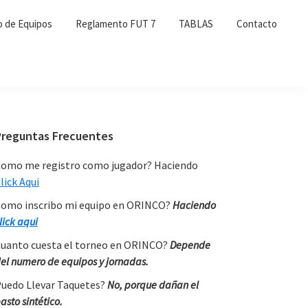
o de Equipos
Reglamento FUT 7
TABLAS
Contacto
Primary
Preguntas Frecuentes
Sidebar
omo me registro como jugador? Haciendo
lick Aqui
omo inscribo mi equipo en ORINCO?
Haciendo
lick aqui
uanto cuesta el torneo en ORINCO?
Depende
el numero de equipos y jornadas.
uedo Llevar Taquetes?
No, porque dañan el
asto sintético.