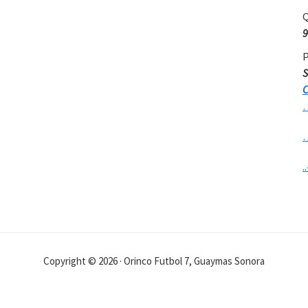
Q
9
P
S
C
..
Copyright © 2026 · Orinco Futbol 7, Guaymas Sonora