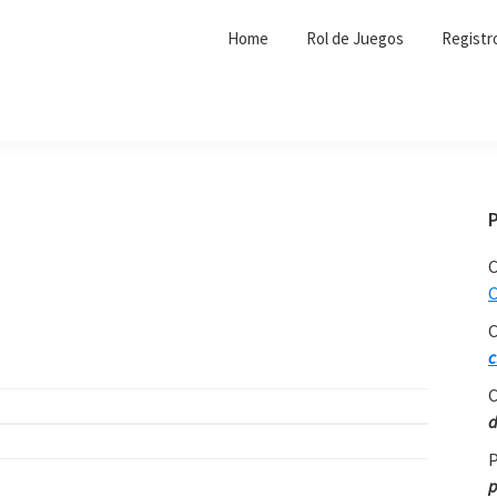
Home
Rol de Juegos
Registr
C
C
C
c
C
d
P
p