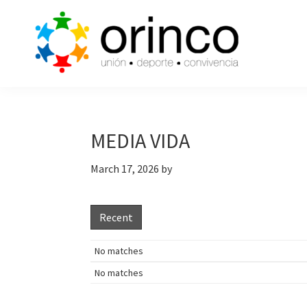
Skip
Skip
Skip
to
to
to
primary
main
primary
navigation
content
sidebar
ORINCO
Ligas
FUTBOL
de
7,
Guaymas,
Futbol
MEDIA VIDA
Sonora
7,
March 17, 2026
by
Cajas
de
Bateo
Recent
y
Eventos
No matches
No matches