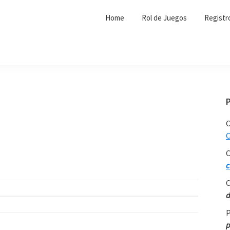
Home
Rol de Juegos
Registr
C
C
C
c
C
d
P
p