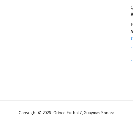
Q
9
P
S
C
..
Copyright © 2026 · Orinco Futbol 7, Guaymas Sonora