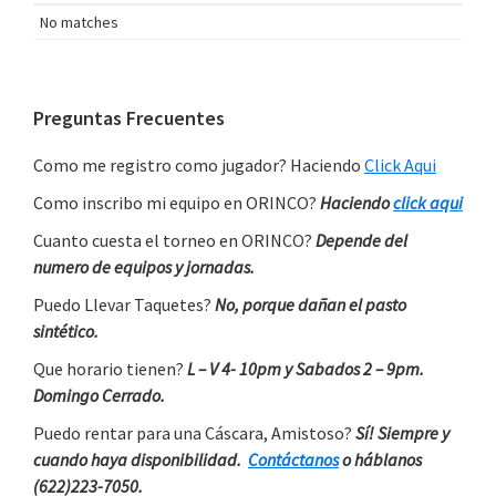
No matches
Primary
Preguntas Frecuentes
Sidebar
Como me registro como jugador? Haciendo
Click Aqui
Como inscribo mi equipo en ORINCO?
Haciendo
click aqui
Cuanto cuesta el torneo en ORINCO?
Depende del
numero de equipos y jornadas.
Puedo Llevar Taquetes?
No, porque dañan el pasto
sintético.
Que horario tienen?
L – V 4- 10pm y Sabados 2 – 9pm.
Domingo Cerrado.
Puedo rentar para una Cáscara, Amistoso?
Sí! Siempre y
cuando haya disponibilidad.
Contáctanos
o háblanos
(622)223-7050.