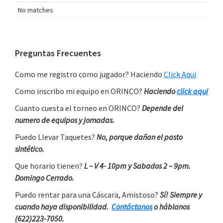
No matches
Primary
Preguntas Frecuentes
Sidebar
Como me registro como jugador? Haciendo
Click Aqui
Como inscribo mi equipo en ORINCO?
Haciendo
click aqui
Cuanto cuesta el torneo en ORINCO?
Depende del
numero de equipos y jornadas.
Puedo Llevar Taquetes?
No, porque dañan el pasto
sintético.
Que horario tienen?
L – V 4- 10pm y Sabados 2 – 9pm.
Domingo Cerrado.
Puedo rentar para una Cáscara, Amistoso?
Sí! Siempre y
cuando haya disponibilidad.
Contáctanos
o háblanos
(622)223-7050.