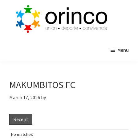
Skip
Skip
to
to
main
primary
content
sidebar
ORINCO
Ligas
FUTBOL
Menu
de
7,
Guaymas,
Futbol
Sonora
7,
Cajas
MAKUMBITOS FC
de
Bateo
March 17, 2026
by
y
Eventos
Recent
No matches