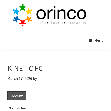
Skip
Skip
to
to
main
primary
content
sidebar
ORINCO
Ligas
FUTBOL
Menu
de
7,
Guaymas,
Futbol
Sonora
7,
Cajas
KINETIC FC
de
Bateo
March 17, 2026
by
y
Eventos
Recent
No matches