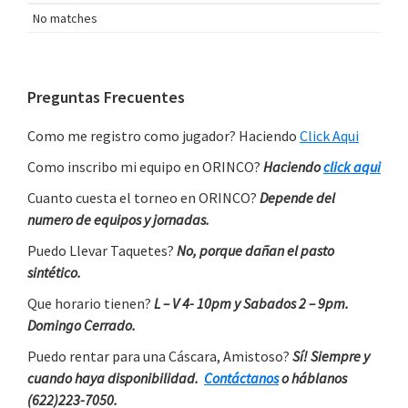
No matches
Primary
Preguntas Frecuentes
Sidebar
Como me registro como jugador? Haciendo
Click Aqui
Como inscribo mi equipo en ORINCO?
Haciendo
click aqui
Cuanto cuesta el torneo en ORINCO?
Depende del
numero de equipos y jornadas.
Puedo Llevar Taquetes?
No, porque dañan el pasto
sintético.
Que horario tienen?
L – V 4- 10pm y Sabados 2 – 9pm.
Domingo Cerrado.
Puedo rentar para una Cáscara, Amistoso?
Sí! Siempre y
cuando haya disponibilidad.
Contáctanos
o háblanos
(622)223-7050.