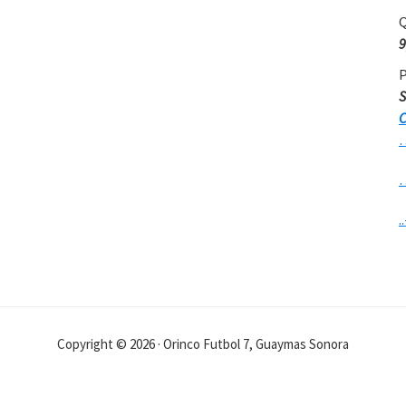
Q
9
P
S
C
..
Copyright © 2026 · Orinco Futbol 7, Guaymas Sonora