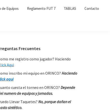
o de Equipos
Reglamento FUT 7
TABLAS
Contacto
Primary
Preguntas Frecuentes
Sidebar
omo me registro como jugador? Haciendo
lick Aqui
omo inscribo mi equipo en ORINCO?
Haciendo
lick aqui
uanto cuesta el torneo en ORINCO?
Depende
el numero de equipos y jornadas.
uedo Llevar Taquetes?
No, porque dañan el
asto sintético.