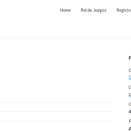
Home
Rol de Juegos
Registr
C
C
C
c
C
d
P
p