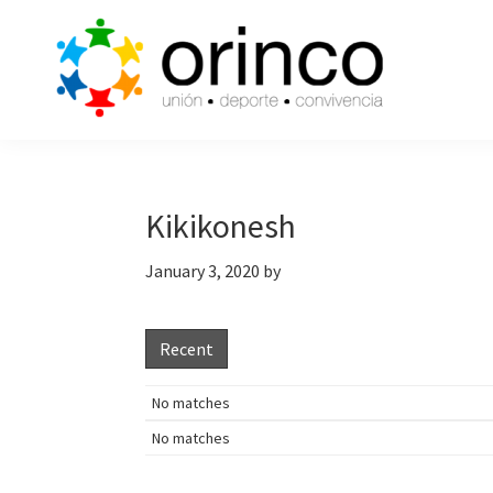
Skip
Skip
Skip
to
to
to
primary
main
primary
navigation
content
sidebar
ORINCO
Ligas
FUTBOL
de
7,
Guaymas,
Futbol
Kikikonesh
Sonora
7,
January 3, 2020
by
Cajas
de
Bateo
Recent
y
Eventos
No matches
No matches