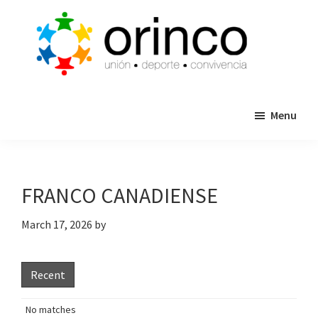
Skip
Skip
to
to
main
primary
content
sidebar
ORINCO
Ligas
FUTBOL
Menu
de
7,
Guaymas,
Futbol
Sonora
7,
Cajas
FRANCO CANADIENSE
de
Bateo
March 17, 2026
by
y
Eventos
Recent
No matches