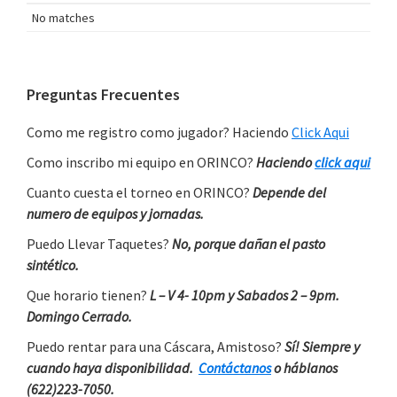
No matches
Primary
Preguntas Frecuentes
Sidebar
Como me registro como jugador? Haciendo
Click Aqui
Como inscribo mi equipo en ORINCO?
Haciendo
click aqui
Cuanto cuesta el torneo en ORINCO?
Depende del
numero de equipos y jornadas.
Puedo Llevar Taquetes?
No, porque dañan el pasto
sintético.
Que horario tienen?
L – V 4- 10pm y Sabados 2 – 9pm.
Domingo Cerrado.
Puedo rentar para una Cáscara, Amistoso?
Sí! Siempre y
cuando haya disponibilidad.
Contáctanos
o háblanos
(622)223-7050.