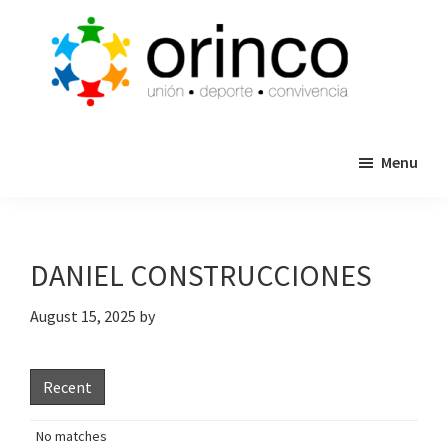
Skip
Skip
to
to
main
primary
content
sidebar
ORINCO
Ligas
FUTBOL
Menu
de
7,
Guaymas,
Futbol
Sonora
7,
Cajas
DANIEL CONSTRUCCIONES
de
Bateo
August 15, 2025
by
y
Eventos
Recent
No matches