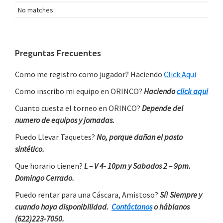
No matches
Primary
Preguntas Frecuentes
Sidebar
Como me registro como jugador? Haciendo
Click Aqui
Como inscribo mi equipo en ORINCO?
Haciendo
click aqui
Cuanto cuesta el torneo en ORINCO?
Depende del
numero de equipos y jornadas.
Puedo Llevar Taquetes?
No, porque dañan el pasto
sintético.
Que horario tienen?
L – V 4- 10pm y Sabados 2 – 9pm.
Domingo Cerrado.
Puedo rentar para una Cáscara, Amistoso?
Sí! Siempre y
cuando haya disponibilidad.
Contáctanos
o háblanos
(622)223-7050.