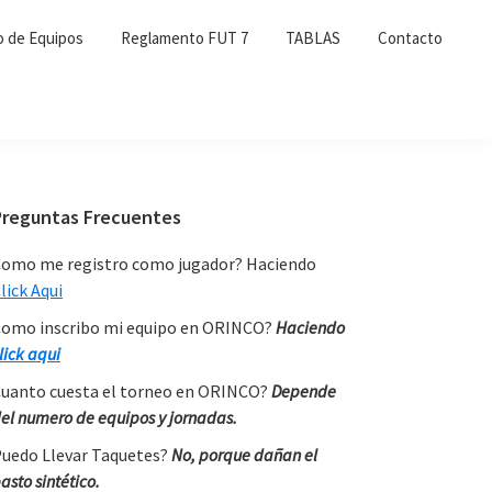
o de Equipos
Reglamento FUT 7
TABLAS
Contacto
Primary
Preguntas Frecuentes
Sidebar
omo me registro como jugador? Haciendo
lick Aqui
omo inscribo mi equipo en ORINCO?
Haciendo
lick aqui
uanto cuesta el torneo en ORINCO?
Depende
el numero de equipos y jornadas.
uedo Llevar Taquetes?
No, porque dañan el
asto sintético.