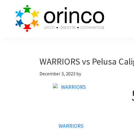
Skip
Skip
Skip
to
to
to
primary
main
primary
navigation
content
sidebar
ORINCO
Ligas
FUTBOL
de
7,
Guaymas,
Futbol
WARRIORS vs Pelusa Cali
Sonora
7,
December 3, 2023
by
Cajas
de
Bateo
y
Eventos
WARRIORS