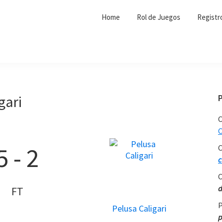
Home
Rol de Juegos
Registr
gari
C
C
5
-
2
C
c
C
d
FT
P
Pelusa Caligari
p