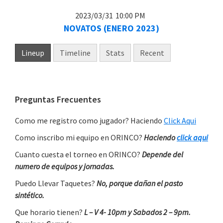
2023/03/31
10:00 PM
NOVATOS (ENERO 2023)
Lineup
Timeline
Stats
Recent
Primary
Preguntas Frecuentes
Sidebar
Como me registro como jugador? Haciendo
Click Aqui
Como inscribo mi equipo en ORINCO?
Haciendo
click aqui
Cuanto cuesta el torneo en ORINCO?
Depende del
numero de equipos y jornadas.
Puedo Llevar Taquetes?
No, porque dañan el pasto
sintético.
Que horario tienen?
L – V 4- 10pm y Sabados 2 – 9pm.