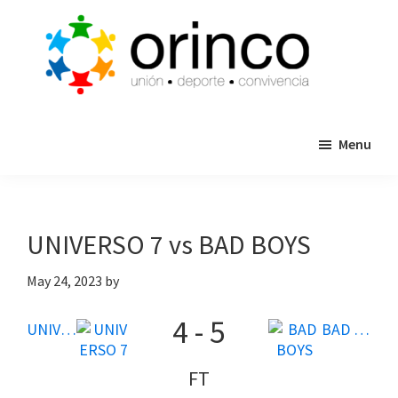
Skip
Skip
to
to
main
primary
content
sidebar
ORINCO
Ligas
FUTBOL
Menu
de
7,
Guaymas,
Futbol
Sonora
7,
Cajas
UNIVERSO 7 vs BAD BOYS
de
Bateo
May 24, 2023
by
y
4
-
5
Eventos
UNIVERSO 7
BAD BOYS
FT