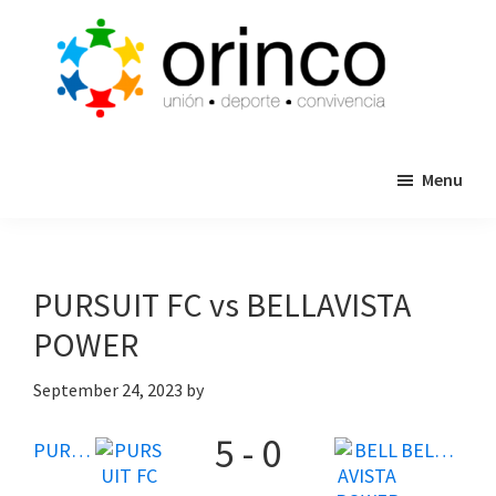
Skip
Skip
to
to
main
primary
content
sidebar
ORINCO
Ligas
FUTBOL
Menu
de
7,
Guaymas,
Futbol
Sonora
7,
Cajas
PURSUIT FC vs BELLAVISTA
de
POWER
Bateo
y
September 24, 2023
by
Eventos
5
-
0
PURSUIT FC
BELLAVISTA POWER