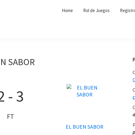
Home
Rol de Juegos
Registr
UEN SABOR
C
C
2
-
3
C
c
C
d
FT
P
EL BUEN SABOR
p