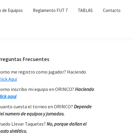
o de Equipos
Reglamento FUT 7
TABLAS
Contacto
Primary
Preguntas Frecuentes
Sidebar
omo me registro como jugador? Haciendo
lick Aqui
omo inscribo mi equipo en ORINCO?
Haciendo
lick aqui
uanto cuesta el torneo en ORINCO?
Depende
el numero de equipos y jornadas.
uedo Llevar Taquetes?
No, porque dañan el
asto sintético.