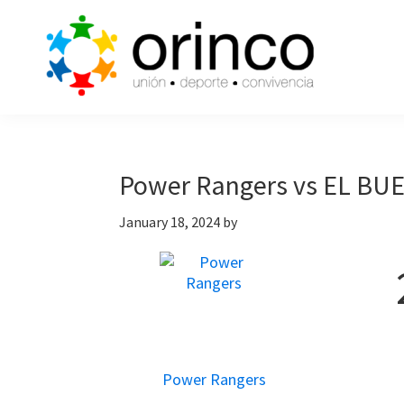
Skip
Skip
Skip
to
to
to
primary
main
primary
navigation
content
sidebar
ORINCO
Ligas
FUTBOL
de
7,
Guaymas,
Futbol
Power Rangers vs EL B
Sonora
7,
January 18, 2024
by
Cajas
de
Bateo
y
Eventos
Power Rangers