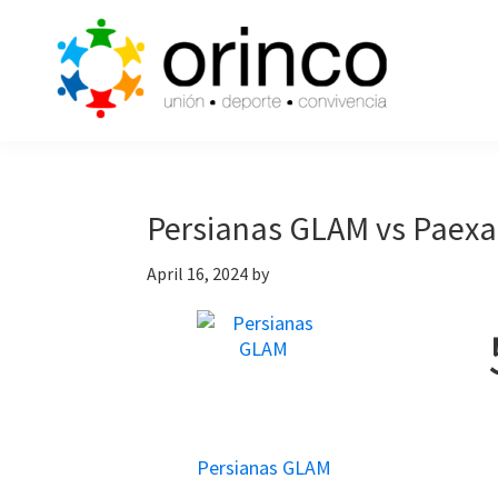
Skip
Skip
Skip
to
to
to
primary
main
primary
navigation
content
sidebar
ORINCO
Ligas
FUTBOL
de
7,
Guaymas,
Futbol
Persianas GLAM vs Paexa
Sonora
7,
April 16, 2024
by
Cajas
de
Bateo
y
Eventos
Persianas GLAM