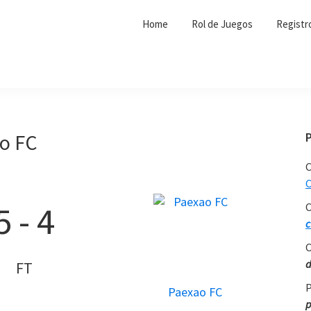
Home
Rol de Juegos
Registr
o FC
C
C
5
-
4
C
c
C
d
FT
P
Paexao FC
p