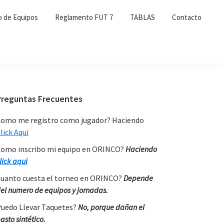
o de Equipos
Reglamento FUT 7
TABLAS
Contacto
Primary
Preguntas Frecuentes
Sidebar
omo me registro como jugador? Haciendo
lick Aqui
omo inscribo mi equipo en ORINCO?
Haciendo
lick aqui
uanto cuesta el torneo en ORINCO?
Depende
el numero de equipos y jornadas.
uedo Llevar Taquetes?
No, porque dañan el
asto sintético.