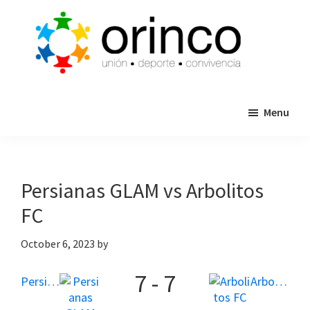
Skip
Skip
to
to
main
primary
content
sidebar
ORINCO
Ligas
FUTBOL
Menu
de
7,
Guaymas,
Futbol
Sonora
7,
Cajas
Persianas GLAM vs Arbolitos
de
FC
Bateo
y
October 6, 2023
by
Eventos
7
-
7
Persianas GLAM
Arbolitos FC