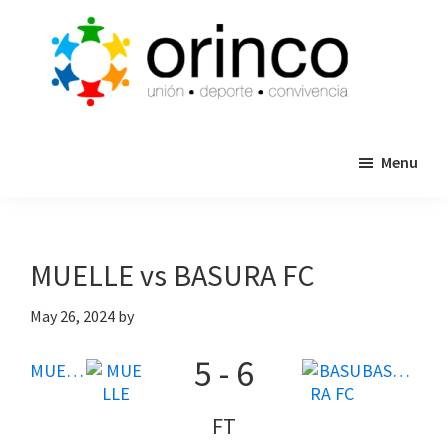
Skip
Skip
to
to
main
primary
content
sidebar
ORINCO
Ligas
FUTBOL
Menu
de
7,
Guaymas,
Futbol
Sonora
7,
Cajas
MUELLE vs BASURA FC
de
Bateo
May 26, 2024
by
y
5
-
6
Eventos
MUELLE
BASURA FC
FT