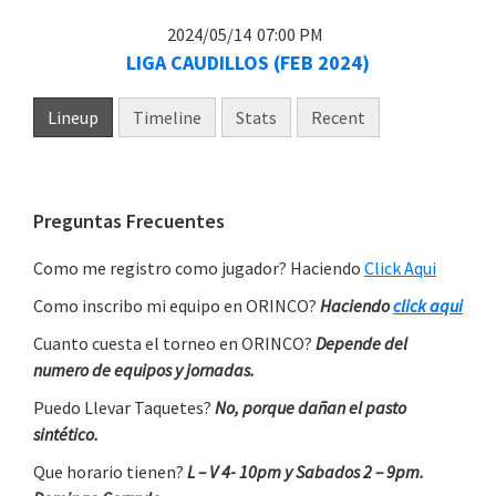
2024/05/14
07:00 PM
LIGA CAUDILLOS (FEB 2024)
Lineup
Timeline
Stats
Recent
Primary
Preguntas Frecuentes
Sidebar
Como me registro como jugador? Haciendo
Click Aqui
Como inscribo mi equipo en ORINCO?
Haciendo
click aqui
Cuanto cuesta el torneo en ORINCO?
Depende del
numero de equipos y jornadas.
Puedo Llevar Taquetes?
No, porque dañan el pasto
sintético.
Que horario tienen?
L – V 4- 10pm y Sabados 2 – 9pm.