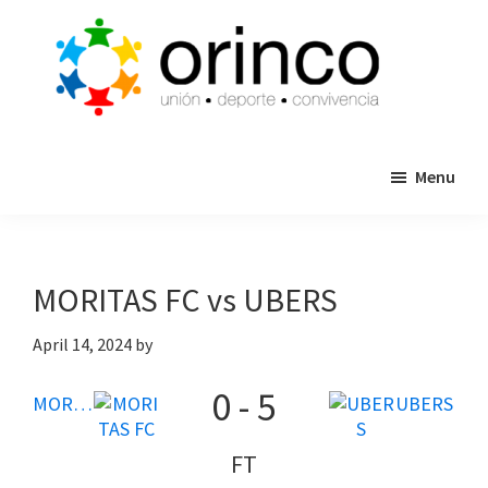
Skip
Skip
to
to
main
primary
content
sidebar
ORINCO
Ligas
FUTBOL
Menu
de
7,
Guaymas,
Futbol
Sonora
7,
Cajas
MORITAS FC vs UBERS
de
Bateo
April 14, 2024
by
y
0
-
5
Eventos
MORITAS FC
UBERS
FT