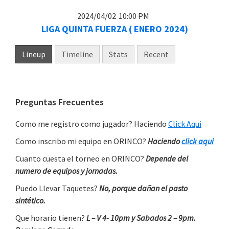
2024/04/02
10:00 PM
LIGA QUINTA FUERZA ( ENERO 2024)
Lineup
Timeline
Stats
Recent
Primary
Preguntas Frecuentes
Sidebar
Como me registro como jugador? Haciendo
Click Aqui
Como inscribo mi equipo en ORINCO?
Haciendo
click aqui
Cuanto cuesta el torneo en ORINCO?
Depende del
numero de equipos y jornadas.
Puedo Llevar Taquetes?
No, porque dañan el pasto
sintético.
Que horario tienen?
L – V 4- 10pm y Sabados 2 – 9pm.