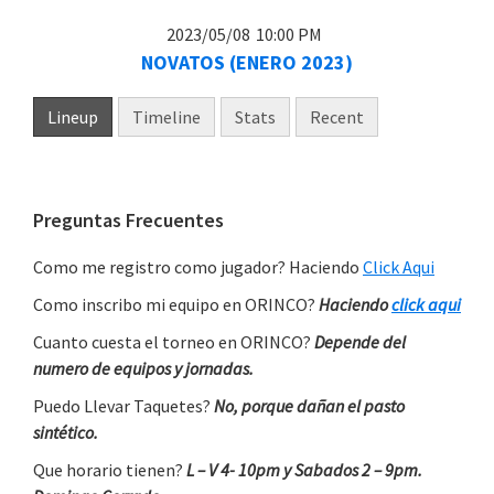
2023/05/08
10:00 PM
NOVATOS (ENERO 2023)
Lineup
Timeline
Stats
Recent
Primary
Preguntas Frecuentes
Sidebar
Como me registro como jugador? Haciendo
Click Aqui
Como inscribo mi equipo en ORINCO?
Haciendo
click aqui
Cuanto cuesta el torneo en ORINCO?
Depende del
numero de equipos y jornadas.
Puedo Llevar Taquetes?
No, porque dañan el pasto
sintético.
Que horario tienen?
L – V 4- 10pm y Sabados 2 – 9pm.