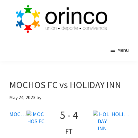
Skip
Skip
to
to
main
primary
content
sidebar
ORINCO
Ligas
FUTBOL
Menu
de
7,
Guaymas,
Futbol
Sonora
7,
Cajas
MOCHOS FC vs HOLIDAY INN
de
Bateo
May 24, 2023
by
y
5
-
4
Eventos
MOCHOS FC
HOLIDAY INN
FT