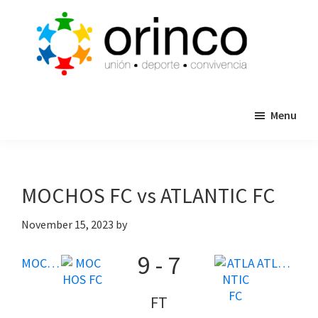
Skip
Skip
to
to
main
primary
content
sidebar
ORINCO
Ligas
FUTBOL
Menu
de
7,
Guaymas,
Futbol
Sonora
7,
Cajas
MOCHOS FC vs ATLANTIC FC
de
Bateo
November 15, 2023
by
y
9
-
7
Eventos
MOCHOS FC
ATLANTIC FC
FT