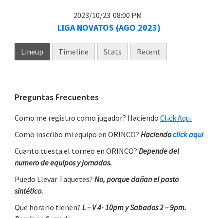
2023/10/23
08:00 PM
LIGA NOVATOS (AGO 2023)
Lineup
Timeline
Stats
Recent
Primary
Preguntas Frecuentes
Sidebar
Como me registro como jugador? Haciendo
Click Aqui
Como inscribo mi equipo en ORINCO?
Haciendo
click aqui
Cuanto cuesta el torneo en ORINCO?
Depende del
numero de equipos y jornadas.
Puedo Llevar Taquetes?
No, porque dañan el pasto
sintético.
Que horario tienen?
L – V 4- 10pm y Sabados 2 – 9pm.