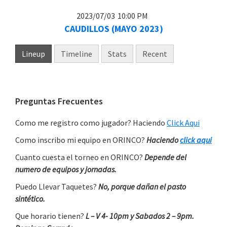
2023/07/03
10:00 PM
CAUDILLOS (MAYO 2023)
Lineup
Timeline
Stats
Recent
Primary
Preguntas Frecuentes
Sidebar
Como me registro como jugador? Haciendo
Click Aqui
Como inscribo mi equipo en ORINCO?
Haciendo
click aqui
Cuanto cuesta el torneo en ORINCO?
Depende del
numero de equipos y jornadas.
Puedo Llevar Taquetes?
No, porque dañan el pasto
sintético.
Que horario tienen?
L – V 4- 10pm y Sabados 2 – 9pm.