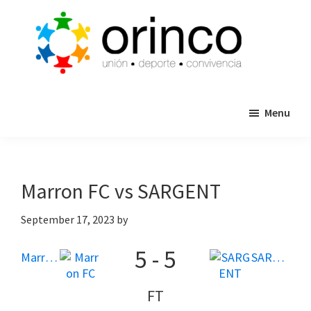
Skip
Skip
to
to
main
primary
content
sidebar
ORINCO
Ligas
FUTBOL
Menu
de
7,
Guaymas,
Futbol
Sonora
7,
Cajas
Marron FC vs SARGENT
de
Bateo
September 17, 2023
by
y
5
-
5
Eventos
Marron FC
SARGENT
FT