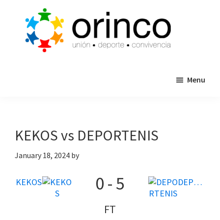
Skip
Skip
to
to
main
primary
content
sidebar
ORINCO
Ligas
FUTBOL
Menu
de
7,
Guaymas,
Futbol
Sonora
7,
Cajas
KEKOS vs DEPORTENIS
de
Bateo
January 18, 2024
by
y
0
-
5
Eventos
KEKOS
DEPORTENIS
FT