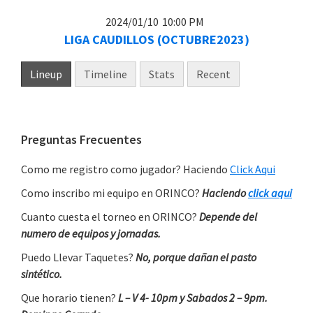
2024/01/10
10:00 PM
LIGA CAUDILLOS (OCTUBRE2023)
Lineup
Timeline
Stats
Recent
Primary
Preguntas Frecuentes
Sidebar
Como me registro como jugador? Haciendo
Click Aqui
Como inscribo mi equipo en ORINCO?
Haciendo
click aqui
Cuanto cuesta el torneo en ORINCO?
Depende del
numero de equipos y jornadas.
Puedo Llevar Taquetes?
No, porque dañan el pasto
sintético.
Que horario tienen?
L – V 4- 10pm y Sabados 2 – 9pm.