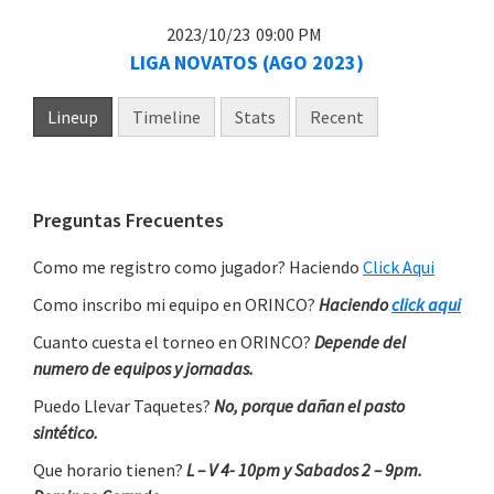
2023/10/23
09:00 PM
LIGA NOVATOS (AGO 2023)
Lineup
Timeline
Stats
Recent
Primary
Preguntas Frecuentes
Sidebar
Como me registro como jugador? Haciendo
Click Aqui
Como inscribo mi equipo en ORINCO?
Haciendo
click aqui
Cuanto cuesta el torneo en ORINCO?
Depende del
numero de equipos y jornadas.
Puedo Llevar Taquetes?
No, porque dañan el pasto
sintético.
Que horario tienen?
L – V 4- 10pm y Sabados 2 – 9pm.