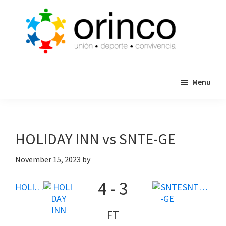
Skip
Skip
to
to
main
primary
content
sidebar
ORINCO
Ligas
FUTBOL
Menu
de
7,
Guaymas,
Futbol
Sonora
7,
Cajas
HOLIDAY INN vs SNTE-GE
de
Bateo
November 15, 2023
by
y
4
-
3
Eventos
HOLIDAY INN
SNTE-GE
FT