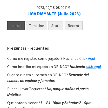
2023/09/18
08:00 PM
LIGA DIAMANTE (Julio 2023)
Lineup
Timeline
Stats
Recent
Primary
Preguntas Frecuentes
Sidebar
Como me registro como jugador? Haciendo
Click Aqui
Como inscribo mi equipo en ORINCO?
Haciendo
click aqui
Cuanto cuesta el torneo en ORINCO?
Depende del
numero de equipos y jornadas.
Puedo Llevar Taquetes?
No, porque dañan el pasto
sintético.
Que horario tienen?
L – V 4- 10pm y Sabados 2 – 9pm.