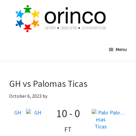
Skip
Skip
to
to
main
primary
content
sidebar
ORINCO
Ligas
FUTBOL
Menu
de
7,
Guaymas,
Futbol
Sonora
7,
Cajas
GH vs Palomas Ticas
de
Bateo
October 6, 2023
by
y
10
-
0
Eventos
GH
Palomas Ticas
FT