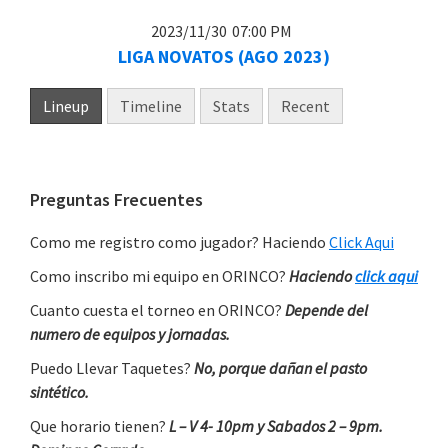
2023/11/30
07:00 PM
LIGA NOVATOS (AGO 2023)
Lineup
Timeline
Stats
Recent
Primary
Preguntas Frecuentes
Sidebar
Como me registro como jugador? Haciendo
Click Aqui
Como inscribo mi equipo en ORINCO?
Haciendo
click aqui
Cuanto cuesta el torneo en ORINCO?
Depende del
numero de equipos y jornadas.
Puedo Llevar Taquetes?
No, porque dañan el pasto
sintético.
Que horario tienen?
L – V 4- 10pm y Sabados 2 – 9pm.