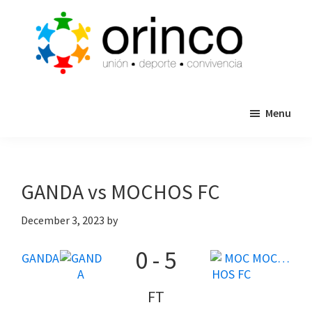
Skip
Skip
to
to
main
primary
content
sidebar
ORINCO
Ligas
FUTBOL
Menu
de
7,
Guaymas,
Futbol
Sonora
7,
Cajas
GANDA vs MOCHOS FC
de
Bateo
December 3, 2023
by
y
0
-
5
Eventos
GANDA
MOCHOS FC
FT