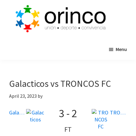
Skip
Skip
to
to
main
primary
content
sidebar
ORINCO
Ligas
FUTBOL
Menu
de
7,
Guaymas,
Futbol
Sonora
7,
Cajas
Galacticos vs TRONCOS FC
de
Bateo
April 23, 2023
by
y
3
-
2
Eventos
Galacticos
TRONCOS FC
FT