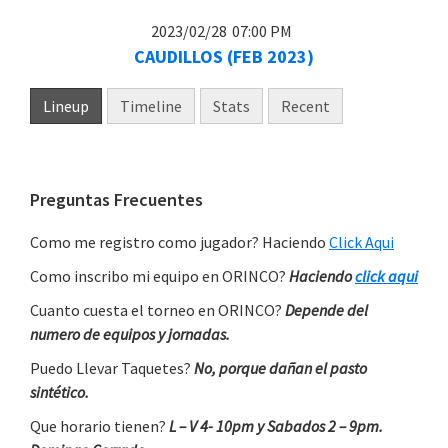
2023/02/28
07:00 PM
CAUDILLOS (FEB 2023)
Lineup
Timeline
Stats
Recent
Primary
Preguntas Frecuentes
Sidebar
Como me registro como jugador? Haciendo
Click Aqui
Como inscribo mi equipo en ORINCO?
Haciendo
click aqui
Cuanto cuesta el torneo en ORINCO?
Depende del
numero de equipos y jornadas.
Puedo Llevar Taquetes?
No, porque dañan el pasto
sintético.
Que horario tienen?
L – V 4- 10pm y Sabados 2 – 9pm.