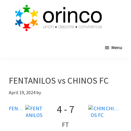
Skip
Skip
to
to
main
primary
content
sidebar
ORINCO
Ligas
FUTBOL
Menu
de
7,
Guaymas,
Futbol
Sonora
7,
Cajas
FENTANILOS vs CHINOS FC
de
Bateo
April 19, 2024
by
y
4
-
7
Eventos
FENTANILOS
CHINOS FC
FT