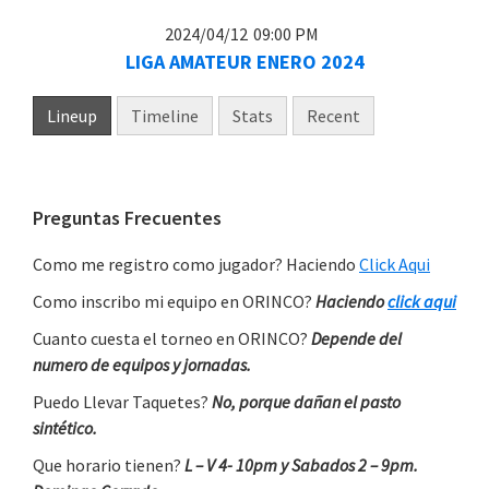
2024/04/12
09:00 PM
LIGA AMATEUR ENERO 2024
Lineup
Timeline
Stats
Recent
Primary
Preguntas Frecuentes
Sidebar
Como me registro como jugador? Haciendo
Click Aqui
Como inscribo mi equipo en ORINCO?
Haciendo
click aqui
Cuanto cuesta el torneo en ORINCO?
Depende del
numero de equipos y jornadas.
Puedo Llevar Taquetes?
No, porque dañan el pasto
sintético.
Que horario tienen?
L – V 4- 10pm y Sabados 2 – 9pm.