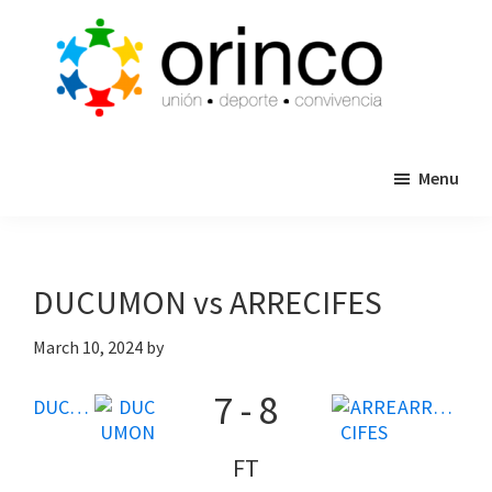
Skip
Skip
to
to
main
primary
content
sidebar
ORINCO
Ligas
FUTBOL
Menu
de
7,
Guaymas,
Futbol
Sonora
7,
Cajas
DUCUMON vs ARRECIFES
de
Bateo
March 10, 2024
by
y
7
-
8
Eventos
DUCUMON
ARRECIFES
FT