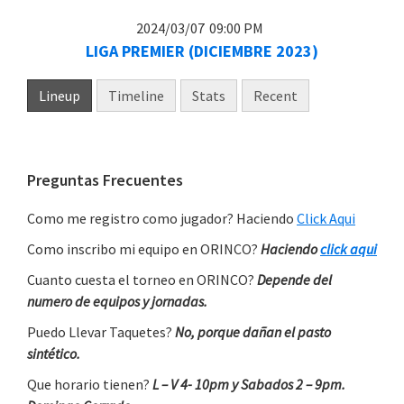
2024/03/07
09:00 PM
LIGA PREMIER (DICIEMBRE 2023)
Lineup
Timeline
Stats
Recent
Primary
Preguntas Frecuentes
Sidebar
Como me registro como jugador? Haciendo
Click Aqui
Como inscribo mi equipo en ORINCO?
Haciendo
click aqui
Cuanto cuesta el torneo en ORINCO?
Depende del
numero de equipos y jornadas.
Puedo Llevar Taquetes?
No, porque dañan el pasto
sintético.
Que horario tienen?
L – V 4- 10pm y Sabados 2 – 9pm.