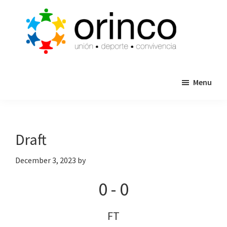
Skip
Skip
to
to
main
primary
content
sidebar
ORINCO
Ligas
FUTBOL
Menu
de
7,
Guaymas,
Futbol
Sonora
7,
Cajas
Draft
de
Bateo
December 3, 2023
by
y
0
-
0
Eventos
FT