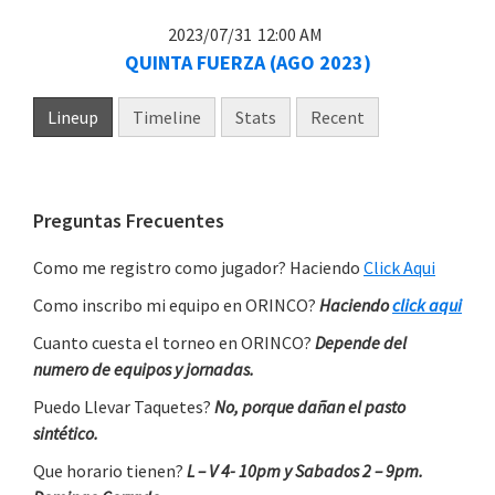
2023/07/31
12:00 AM
QUINTA FUERZA (AGO 2023)
Lineup
Timeline
Stats
Recent
Primary
Preguntas Frecuentes
Sidebar
Como me registro como jugador? Haciendo
Click Aqui
Como inscribo mi equipo en ORINCO?
Haciendo
click aqui
Cuanto cuesta el torneo en ORINCO?
Depende del
numero de equipos y jornadas.
Puedo Llevar Taquetes?
No, porque dañan el pasto
sintético.
Que horario tienen?
L – V 4- 10pm y Sabados 2 – 9pm.