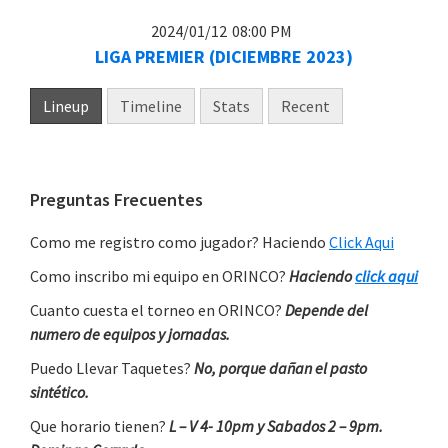
2024/01/12
08:00 PM
LIGA PREMIER (DICIEMBRE 2023)
Lineup
Timeline
Stats
Recent
Primary
Preguntas Frecuentes
Sidebar
Como me registro como jugador? Haciendo
Click Aqui
Como inscribo mi equipo en ORINCO?
Haciendo
click aqui
Cuanto cuesta el torneo en ORINCO?
Depende del
numero de equipos y jornadas.
Puedo Llevar Taquetes?
No, porque dañan el pasto
sintético.
Que horario tienen?
L – V 4- 10pm y Sabados 2 – 9pm.