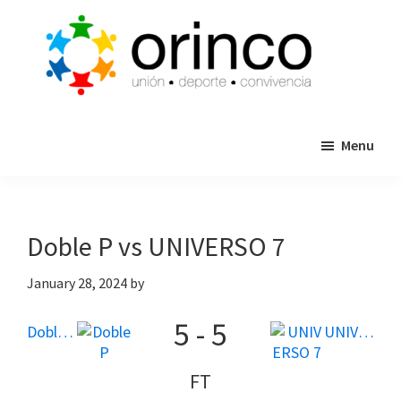
Skip
Skip
to
to
main
primary
content
sidebar
ORINCO
Ligas
FUTBOL
Menu
de
7,
Guaymas,
Futbol
Sonora
7,
Cajas
Doble P vs UNIVERSO 7
de
Bateo
January 28, 2024
by
y
5
-
5
Eventos
Doble P
UNIVERSO 7
FT