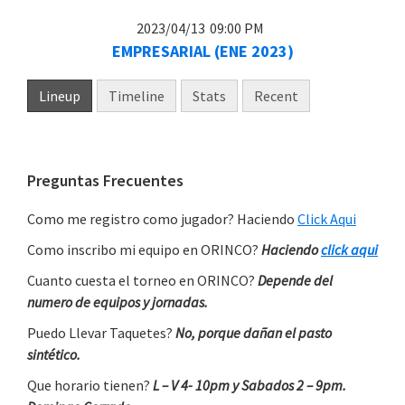
2023/04/13
09:00 PM
EMPRESARIAL (ENE 2023)
Lineup
Timeline
Stats
Recent
Primary
Preguntas Frecuentes
Sidebar
Como me registro como jugador? Haciendo
Click Aqui
Como inscribo mi equipo en ORINCO?
Haciendo
click aqui
Cuanto cuesta el torneo en ORINCO?
Depende del
numero de equipos y jornadas.
Puedo Llevar Taquetes?
No, porque dañan el pasto
sintético.
Que horario tienen?
L – V 4- 10pm y Sabados 2 – 9pm.