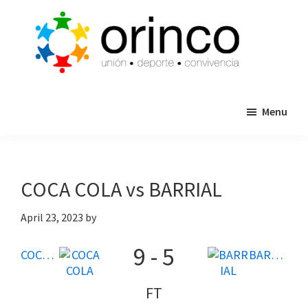
Skip
Skip
to
to
main
primary
content
sidebar
ORINCO
Ligas
FUTBOL
Menu
de
7,
Guaymas,
Futbol
Sonora
7,
Cajas
COCA COLA vs BARRIAL
de
Bateo
April 23, 2023
by
y
9
-
5
Eventos
COCA COLA
BARRIAL
FT