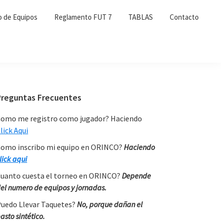
o de Equipos
Reglamento FUT 7
TABLAS
Contacto
Primary
Preguntas Frecuentes
Sidebar
omo me registro como jugador? Haciendo
lick Aqui
omo inscribo mi equipo en ORINCO?
Haciendo
lick aqui
uanto cuesta el torneo en ORINCO?
Depende
el numero de equipos y jornadas.
uedo Llevar Taquetes?
No, porque dañan el
asto sintético.