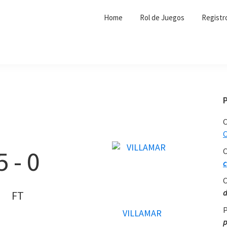
Home
Rol de Juegos
Registr
C
C
5
-
0
C
c
C
d
FT
P
VILLAMAR
p