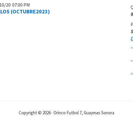
10/20
07:00 PM
Q
LLOS (OCTUBRE2023)
9
P
S
C
..
Copyright © 2026 · Orinco Futbol 7, Guaymas Sonora