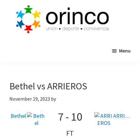
Skip
Skip
to
to
main
primary
content
sidebar
ORINCO
Ligas
FUTBOL
Menu
de
7,
Guaymas,
Futbol
Sonora
7,
Cajas
Bethel vs ARRIEROS
de
Bateo
November 19, 2023
by
y
7
-
10
Eventos
Bethel
ARRIEROS
FT