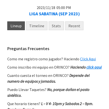
2023/11/18
05:00 PM
LIGA SABATINA (SEP 2023)
Lineup
Timeline
Stats
Recent
Primary
Preguntas Frecuentes
Sidebar
Como me registro como jugador? Haciendo
Click Aqui
Como inscribo mi equipo en ORINCO?
Haciendo
click aqui
Cuanto cuesta el torneo en ORINCO?
Depende del
numero de equipos y jornadas.
Puedo Llevar Taquetes?
No, porque dañan el pasto
sintético.
Que horario tienen?
L – V 4- 10pm y Sabados 2 – 9pm.