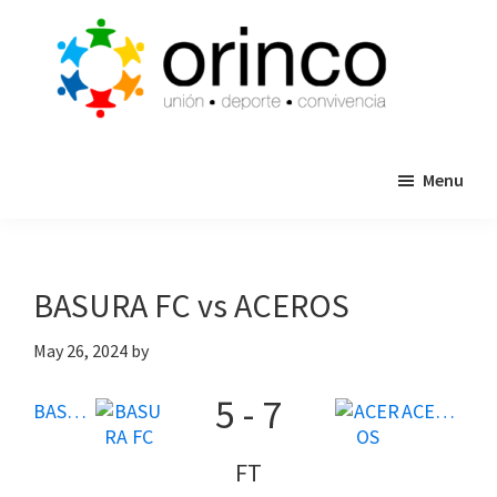
Skip
Skip
to
to
main
primary
content
sidebar
ORINCO
Ligas
FUTBOL
Menu
de
7,
Guaymas,
Futbol
Sonora
7,
Cajas
BASURA FC vs ACEROS
de
Bateo
May 26, 2024
by
y
5
-
7
Eventos
BASURA FC
ACEROS
FT