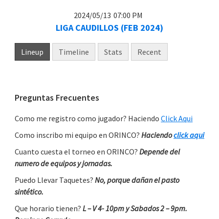
2024/05/13
07:00 PM
LIGA CAUDILLOS (FEB 2024)
Lineup
Timeline
Stats
Recent
Primary
Preguntas Frecuentes
Sidebar
Como me registro como jugador? Haciendo
Click Aqui
Como inscribo mi equipo en ORINCO?
Haciendo
click aqui
Cuanto cuesta el torneo en ORINCO?
Depende del
numero de equipos y jornadas.
Puedo Llevar Taquetes?
No, porque dañan el pasto
sintético.
Que horario tienen?
L – V 4- 10pm y Sabados 2 – 9pm.