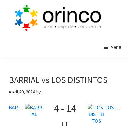
Skip
Skip
to
to
main
primary
content
sidebar
ORINCO
Ligas
FUTBOL
Menu
de
7,
Guaymas,
Futbol
Sonora
7,
Cajas
BARRIAL vs LOS DISTINTOS
de
Bateo
April 20, 2024
by
y
4
-
14
Eventos
BARRIAL
LOS DISTINTOS
FT