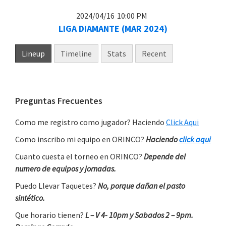
2024/04/16
10:00 PM
LIGA DIAMANTE (MAR 2024)
Lineup
Timeline
Stats
Recent
Primary
Preguntas Frecuentes
Sidebar
Como me registro como jugador? Haciendo
Click Aqui
Como inscribo mi equipo en ORINCO?
Haciendo
click aqui
Cuanto cuesta el torneo en ORINCO?
Depende del
numero de equipos y jornadas.
Puedo Llevar Taquetes?
No, porque dañan el pasto
sintético.
Que horario tienen?
L – V 4- 10pm y Sabados 2 – 9pm.