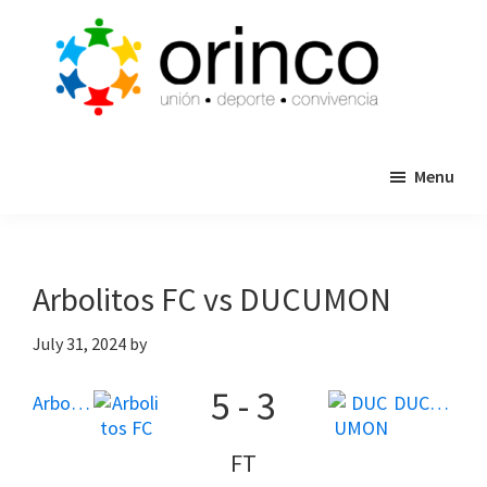
Skip
Skip
to
to
main
primary
content
sidebar
ORINCO
Ligas
FUTBOL
Menu
de
7,
Guaymas,
Futbol
Sonora
7,
Cajas
Arbolitos FC vs DUCUMON
de
Bateo
July 31, 2024
by
y
5
-
3
Eventos
Arbolitos FC
DUCUMON
FT