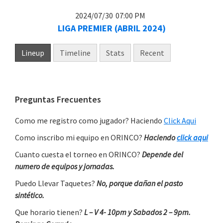
2024/07/30
07:00 PM
LIGA PREMIER (ABRIL 2024)
Lineup
Timeline
Stats
Recent
Primary
Preguntas Frecuentes
Sidebar
Como me registro como jugador? Haciendo
Click Aqui
Como inscribo mi equipo en ORINCO?
Haciendo
click aqui
Cuanto cuesta el torneo en ORINCO?
Depende del
numero de equipos y jornadas.
Puedo Llevar Taquetes?
No, porque dañan el pasto
sintético.
Que horario tienen?
L – V 4- 10pm y Sabados 2 – 9pm.