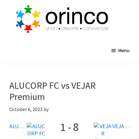
Skip
Skip
to
to
main
primary
content
sidebar
ORINCO
Ligas
FUTBOL
Menu
de
7,
Guaymas,
Futbol
Sonora
7,
Cajas
ALUCORP FC vs VEJAR
de
Premium
Bateo
y
October 6, 2023
by
Eventos
1
-
8
ALUCORP FC
VEJAR Premium