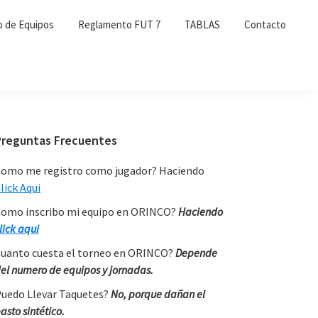
o de Equipos
Reglamento FUT 7
TABLAS
Contacto
Primary
Preguntas Frecuentes
Sidebar
omo me registro como jugador? Haciendo
lick Aqui
omo inscribo mi equipo en ORINCO?
Haciendo
lick aqui
uanto cuesta el torneo en ORINCO?
Depende
el numero de equipos y jornadas.
uedo Llevar Taquetes?
No, porque dañan el
asto sintético.