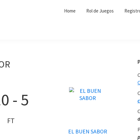
Home
Rol de Juegos
Registr
BOR
C
C
10
-
5
C
c
C
d
FT
P
EL BUEN SABOR
p