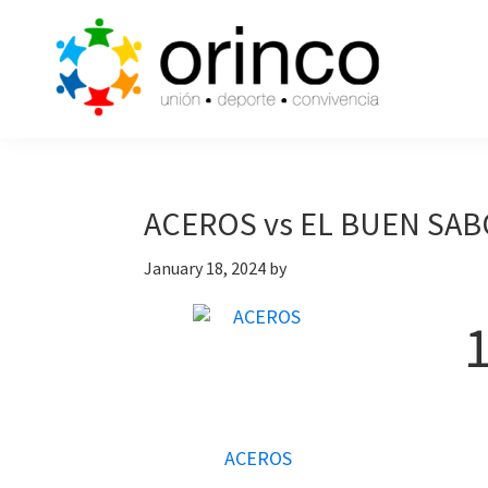
Skip
Skip
Skip
to
to
to
primary
main
primary
navigation
content
sidebar
ORINCO
Ligas
FUTBOL
de
7,
Guaymas,
Futbol
ACEROS vs EL BUEN SA
Sonora
7,
January 18, 2024
by
Cajas
de
Bateo
y
Eventos
ACEROS