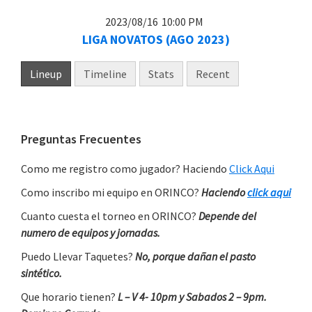
2023/08/16
10:00 PM
LIGA NOVATOS (AGO 2023)
Lineup
Timeline
Stats
Recent
Primary
Preguntas Frecuentes
Sidebar
Como me registro como jugador? Haciendo
Click Aqui
Como inscribo mi equipo en ORINCO?
Haciendo
click aqui
Cuanto cuesta el torneo en ORINCO?
Depende del
numero de equipos y jornadas.
Puedo Llevar Taquetes?
No, porque dañan el pasto
sintético.
Que horario tienen?
L – V 4- 10pm y Sabados 2 – 9pm.